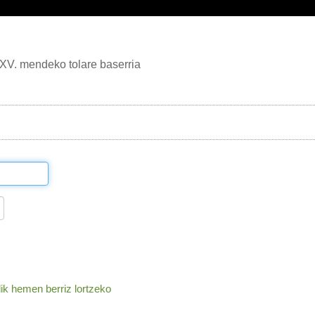
XV. mendeko tolare baserria
lik hemen berriz lortzeko