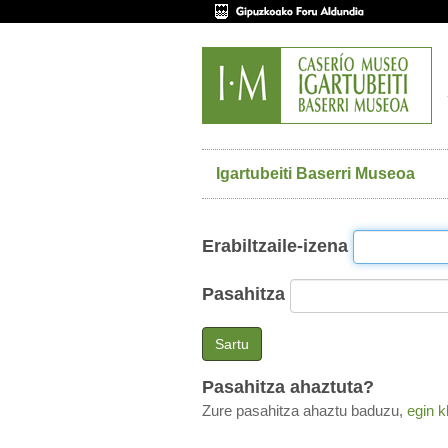
Igartubeiti Baserri Museoa
Erabiltzaile-izena
Pasahitza
Sartu
Pasahitza ahaztuta?
Zure pasahitza ahaztu baduzu,
egin k