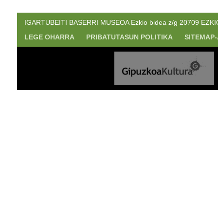
IGARTUBEITI BASERRI MUSEOA Ezkio bidea z/g 20709 EZKIO. 
LEGE OHARRA
PRIBATUTASUN POLITIKA
SITEMAP-