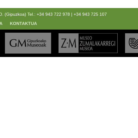
(Gipuzkoa) Tel.: +34 943 722 978 | +34 943 725 107
A
KONTAKTUA