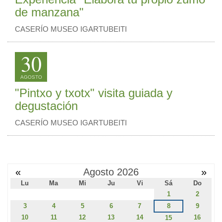
de manzana"
CASERÍO MUSEO IGARTUBEITI
30
AGOSTO
"Pintxo y txotx" visita guiada y
degustación
CASERÍO MUSEO IGARTUBEITI
«
Agosto 2026
»
Lu
Ma
Mi
Ju
Vi
Sá
Do
1
2
3
4
5
6
7
8
9
10
11
12
13
14
16
15