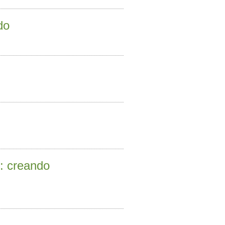
do
o: creando