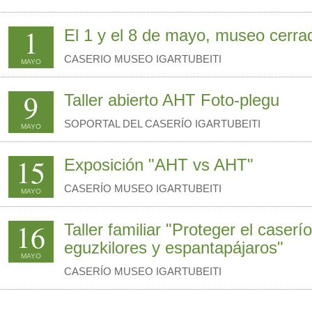
1
El 1 y el 8 de mayo, museo cerra
CASERIO MUSEO IGARTUBEITI
MAYO
9
Taller abierto AHT Foto-plegu
SOPORTAL DEL CASERÍO IGARTUBEITI
MAYO
15
Exposición "AHT vs AHT"
CASERÍO MUSEO IGARTUBEITI
MAYO
16
Taller familiar "Proteger el caserí
eguzkilores y espantapájaros"
MAYO
CASERÍO MUSEO IGARTUBEITI