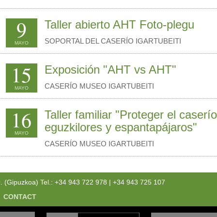
9
Taller abierto AHT Foto-plegu
SOPORTAL DEL CASERÍO IGARTUBEITI
MAYO
15
Exposición "AHT vs AHT"
CASERÍO MUSEO IGARTUBEITI
MAYO
16
Taller familiar "Proteger el caserí
eguzkilores y espantapájaros"
MAYO
CASERÍO MUSEO IGARTUBEITI
Gipuzkoa) Tel.: +34 943 722 978 | +34 943 725 107
CONTACT