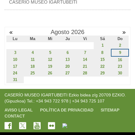
CASERÍO MUSEO IGARTUBEITI
«
Agosto 2026
»
Lu
Ma
Mi
Ju
Vi
Sá
Do
1
2
3
4
5
6
7
8
9
10
11
12
13
14
15
16
17
18
19
20
21
22
23
24
25
26
27
28
29
30
31
CASERÍO MUSEO IGARTUBEITI Ezkio bidea z/g 20709 EZKIO.
(Gipuzkoa) Tel.: +34 943 722 978 | +34 943 725 107
AVISO LEGAL
POLÍTICA DE PRIVACIDAD
SITEMAP
CONTACT