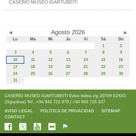
CASERÍO MUSEO IGARTUBEITI
«
Agosto 2026
»
Lu
Ma
Mi
Ju
Vi
Sá
Do
1
2
3
4
5
6
7
8
9
10
11
12
13
14
15
16
18
19
20
21
22
23
17
24
25
26
27
28
29
30
31
CASERÍO MUSEO IGARTUBEITI Ezkio bidea z/g 20709 EZKIO.
(Gipuzkoa) Tel.: +34 943 722 978 | +34 943 725 107
AVISO LEGAL
POLÍTICA DE PRIVACIDAD
SITEMAP
CONTACT