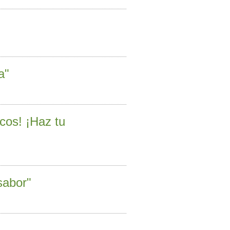
a"
icos! ¡Haz tu
sabor"