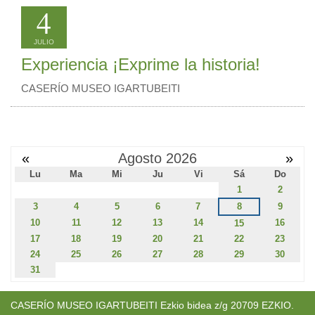
4
JULIO
Experiencia ¡Exprime la historia!
CASERÍO MUSEO IGARTUBEITI
«
Agosto 2026
»
Lu
Ma
Mi
Ju
Vi
Sá
Do
1
2
3
4
5
6
7
8
9
10
11
12
13
14
16
15
17
18
19
20
21
22
23
24
25
26
27
28
29
30
31
CASERÍO MUSEO IGARTUBEITI Ezkio bidea z/g 20709 EZKIO.