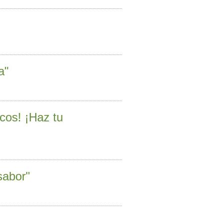
a"
icos! ¡Haz tu
sabor"