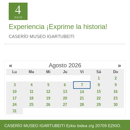
4
JULIO
Experiencia ¡Exprime la historia!
CASERÍO MUSEO IGARTUBEITI
«
Agosto 2026
»
Lu
Ma
Mi
Ju
Vi
Sá
Do
1
2
3
4
5
6
7
8
9
10
11
12
13
15
16
14
17
18
19
20
21
22
23
24
25
26
27
28
29
30
31
CASERÍO MUSEO IGARTUBEITI Ezkio bidea z/g 20709 EZKIO.