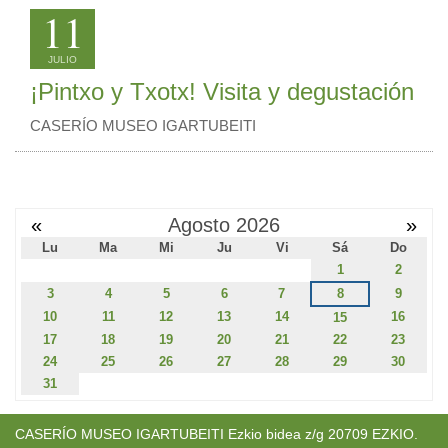
11
JULIO
¡Pintxo y Txotx! Visita y degustación
CASERÍO MUSEO IGARTUBEITI
«
Agosto 2026
»
Lu
Ma
Mi
Ju
Vi
Sá
Do
1
2
3
4
5
6
7
8
9
10
11
12
13
14
16
15
17
18
19
20
21
22
23
24
25
26
27
28
29
30
31
CASERÍO MUSEO IGARTUBEITI Ezkio bidea z/g 20709 EZKIO.