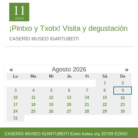
11
JULIO
¡Pintxo y Txotx! Visita y degustación
CASERÍO MUSEO IGARTUBEITI
«
Agosto 2026
»
Lu
Ma
Mi
Ju
Vi
Sá
Do
1
2
3
4
5
6
7
8
9
10
11
12
13
14
15
16
17
18
19
20
21
22
23
24
25
26
27
28
29
30
31
CASERÍO MUSEO IGARTUBEITI Ezkio bidea z/g 20709 EZKIO.