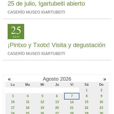
25 de julio, Igartubeiti abierto
CASERÍO MUSEO IGARTUBEITI
25
JULIO
¡Pintxo y Txotx! Visita y degustación
CASERÍO MUSEO IGARTUBEITI
«
Agosto 2026
»
Lu
Ma
Mi
Ju
Vi
Sá
Do
1
2
3
4
5
6
7
8
9
10
11
12
13
15
16
14
17
18
19
20
21
22
23
24
25
26
27
28
29
30