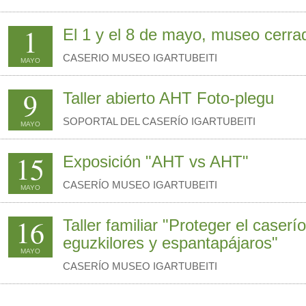
1
El 1 y el 8 de mayo, museo cerra
CASERIO MUSEO IGARTUBEITI
MAYO
9
Taller abierto AHT Foto-plegu
SOPORTAL DEL CASERÍO IGARTUBEITI
MAYO
15
Exposición "AHT vs AHT"
CASERÍO MUSEO IGARTUBEITI
MAYO
16
Taller familiar "Proteger el caserí
eguzkilores y espantapájaros"
MAYO
CASERÍO MUSEO IGARTUBEITI