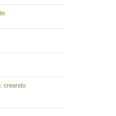
do
o: creando