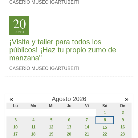
CASERÍO MUSEO IGARTUBEITI
20
JUNIO
¡Visita y taller para todos los
públicos! ¡Haz tu propio zumo de
manzana"
CASERÍO MUSEO IGARTUBEITI
«
Agosto 2026
»
Lu
Ma
Mi
Ju
Vi
Sá
Do
1
2
3
4
5
6
7
8
9
10
11
12
13
14
16
15
17
18
19
20
21
22
23