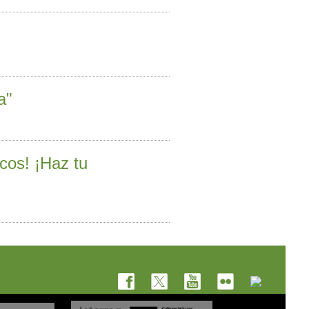
a"
icos! ¡Haz tu