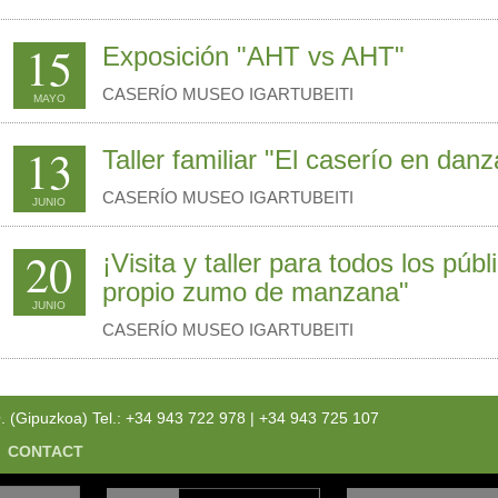
15
Exposición "AHT vs AHT"
CASERÍO MUSEO IGARTUBEITI
MAYO
13
Taller familiar "El caserío en danz
CASERÍO MUSEO IGARTUBEITI
JUNIO
20
¡Visita y taller para todos los públ
propio zumo de manzana"
JUNIO
CASERÍO MUSEO IGARTUBEITI
Gipuzkoa) Tel.: +34 943 722 978 | +34 943 725 107
CONTACT