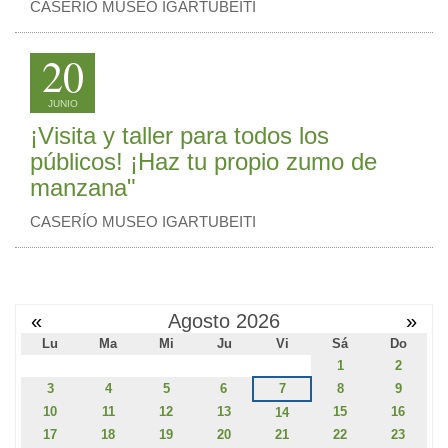
CASERÍO MUSEO IGARTUBEITI
20
JUNIO
¡Visita y taller para todos los
públicos! ¡Haz tu propio zumo de
manzana"
CASERÍO MUSEO IGARTUBEITI
«
Agosto 2026
»
Lu
Ma
Mi
Ju
Vi
Sá
Do
1
2
3
4
5
6
7
8
9
10
11
12
13
15
16
14
17
18
19
20
21
22
23