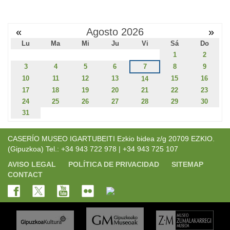
«
Agosto 2026
»
Lu
Ma
Mi
Ju
Vi
Sá
Do
1
2
3
4
5
6
7
8
9
10
11
12
13
15
16
14
17
18
19
20
21
22
23
24
25
26
27
28
29
30
31
CASERÍO MUSEO IGARTUBEITI Ezkio bidea z/g 20709 EZKIO.
(Gipuzkoa) Tel.: +34 943 722 978 | +34 943 725 107
AVISO LEGAL
POLÍTICA DE PRIVACIDAD
SITEMAP
CONTACT