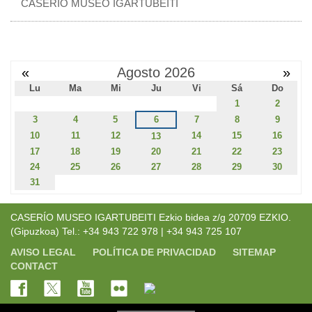
CASERÍO MUSEO IGARTUBEITI
«
Agosto 2026
»
Lu
Ma
Mi
Ju
Vi
Sá
Do
1
2
3
4
5
6
7
8
9
10
11
12
14
15
16
13
17
18
19
20
21
22
23
24
25
26
27
28
29
30
31
CASERÍO MUSEO IGARTUBEITI Ezkio bidea z/g 20709 EZKIO.
(Gipuzkoa) Tel.: +34 943 722 978 | +34 943 725 107
AVISO LEGAL
POLÍTICA DE PRIVACIDAD
SITEMAP
CONTACT