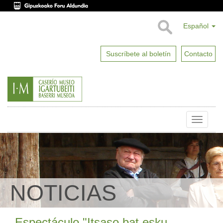
Español
Suscríbete al boletín
Contacto
Toggle
naviga
NOTICIAS
Espectáculo "Itsaso bat esku