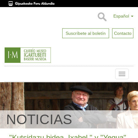
Español
Suscríbete al boletín
Contacto
Toggle
naviga
NOTICIAS
"Kutsidazu bidea, Ixabel " y "Yegua"