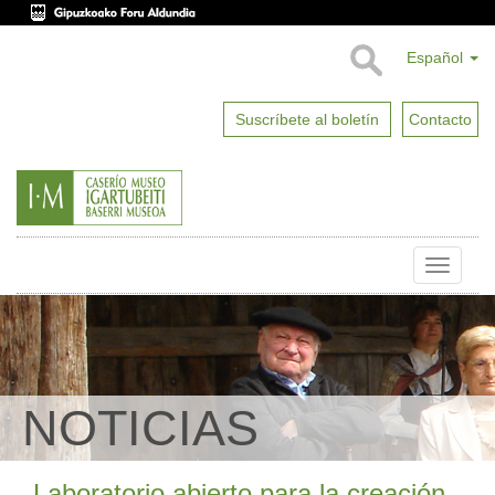
Español
Suscríbete al boletín
Contacto
Toggle
naviga
NOTICIAS
Laboratorio abierto para la creación