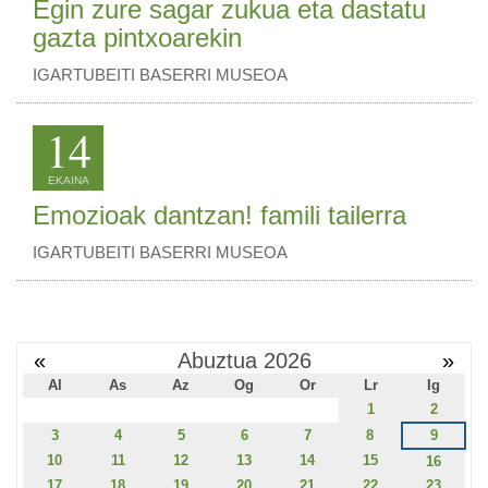
Egin zure sagar zukua eta dastatu
gazta pintxoarekin
IGARTUBEITI BASERRI MUSEOA
14
EKAINA
Emozioak dantzan! famili tailerra
IGARTUBEITI BASERRI MUSEOA
«
Abuztua 2026
»
Al
As
Az
Og
Or
Lr
Ig
1
2
3
4
5
6
7
8
9
10
11
12
13
14
15
16
17
18
19
20
21
22
23