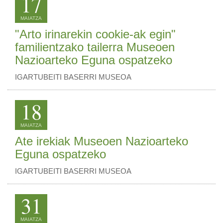
17
MAIATZA
"Arto irinarekin cookie-ak egin"
familientzako tailerra Museoen
Nazioarteko Eguna ospatzeko
IGARTUBEITI BASERRI MUSEOA
18
MAIATZA
Ate irekiak Museoen Nazioarteko
Eguna ospatzeko
IGARTUBEITI BASERRI MUSEOA
31
MAIATZA