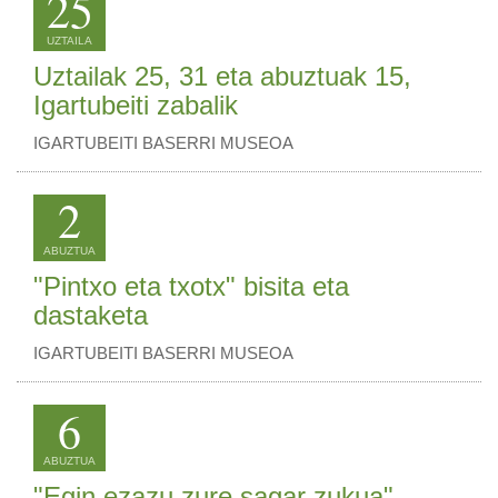
25
UZTAILA
Uztailak 25, 31 eta abuztuak 15,
Igartubeiti zabalik
IGARTUBEITI BASERRI MUSEOA
2
ABUZTUA
"Pintxo eta txotx" bisita eta
dastaketa
IGARTUBEITI BASERRI MUSEOA
6
ABUZTUA
"Egin ezazu zure sagar zukua"