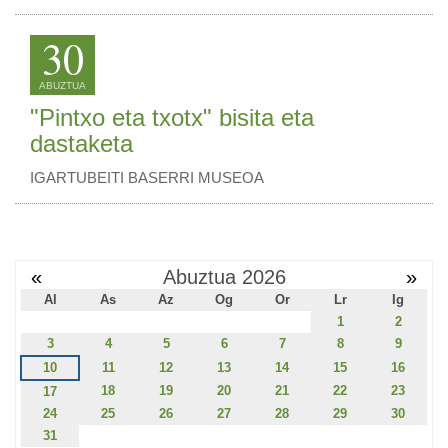
30
ABUZTUA
"Pintxo eta txotx" bisita eta
dastaketa
IGARTUBEITI BASERRI MUSEOA
«
Abuztua 2026
»
Al
As
Az
Og
Or
Lr
Ig
1
2
3
4
5
6
7
8
9
10
11
12
13
14
15
16
18
19
20
21
22
23
17
24
25
26
27
28
29
30
31