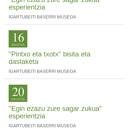
esperientzia
IGARTUBEITI BASERRI MUSEOA
16
ABUZTUA
"Pintxo eta txotx" bisita eta
dastaketa
IGARTUBEITI BASERRI MUSEOA
20
ABUZTUA
"Egin ezazu zure sagar zukua"
esperientzia
IGARTUBEITI BASERRI MUSEOA