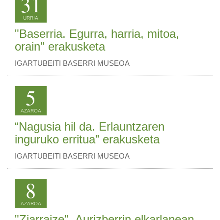
31
URRIA
"Baserria. Egurra, harria, mitoa,
orain" erakusketa
IGARTUBEITI BASERRI MUSEOA
5
AZAROA
“Nagusia hil da. Erlauntzaren
inguruko erritua” erakusketa
IGARTUBEITI BASERRI MUSEOA
8
AZAROA
"Ziarraize", Aurizberrin elkarlanean