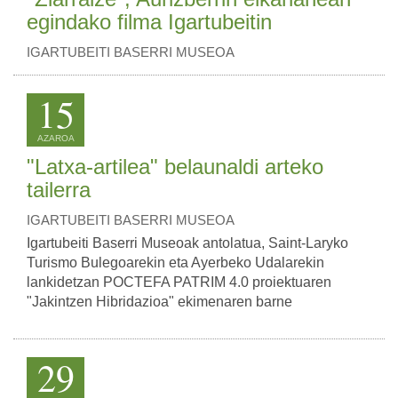
egindako filma Igartubeitin
IGARTUBEITI BASERRI MUSEOA
15
AZAROA
"Latxa-artilea" belaunaldi arteko
tailerra
IGARTUBEITI BASERRI MUSEOA
Igartubeiti Baserri Museoak antolatua, Saint-Laryko
Turismo Bulegoarekin eta Ayerbeko Udalarekin
lankidetzan POCTEFA PATRIM 4.0 proiektuaren
"Jakintzen Hibridazioa" ekimenaren barne
29