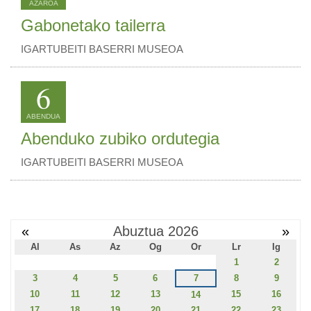
AZAROA
Gabonetako tailerra
IGARTUBEITI BASERRI MUSEOA
6
ABENDUA
Abenduko zubiko ordutegia
IGARTUBEITI BASERRI MUSEOA
«
Abuztua 2026
»
Al
As
Az
Og
Or
Lr
Ig
1
2
3
4
5
6
7
8
9
10
11
12
13
15
16
14
17
18
19
20
21
22
23