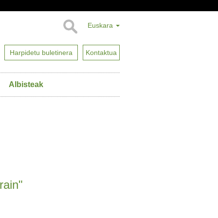
Euskara
Harpidetu buletinera
Kontaktua
Albisteak
rain"