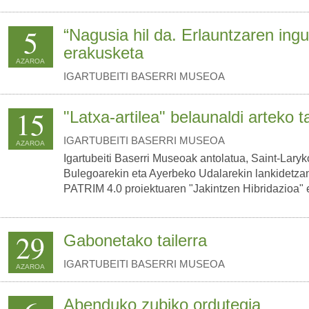
5
“Nagusia hil da. Erlauntzaren ingu
erakusketa
AZAROA
IGARTUBEITI BASERRI MUSEOA
15
"Latxa-artilea" belaunaldi arteko ta
IGARTUBEITI BASERRI MUSEOA
AZAROA
Igartubeiti Baserri Museoak antolatua, Saint-Lary
Bulegoarekin eta Ayerbeko Udalarekin lankidet
PATRIM 4.0 proiektuaren "Jakintzen Hibridazioa"
29
Gabonetako tailerra
IGARTUBEITI BASERRI MUSEOA
AZAROA
Abenduko zubiko ordutegia