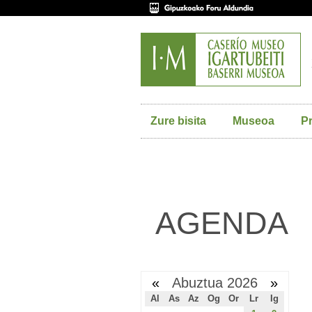
Zure bisita
Museoa
P
AGENDA
«
Abuztua 2026
»
Al
As
Az
Og
Or
Lr
Ig