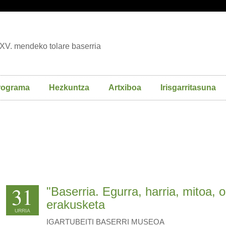
XV. mendeko tolare baserria
rograma
Hezkuntza
Artxiboa
Irisgarritasuna
31
"Baserria. Egurra, harria, mitoa, o
erakusketa
URRIA
IGARTUBEITI BASERRI MUSEOA