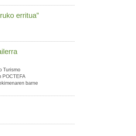
ruko erritua”
ilerra
ko Turismo
zan POCTEFA
 ekimenaren barne