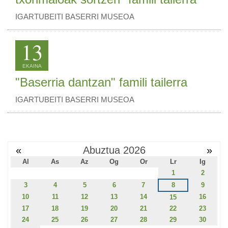
IGARTUBEITI BASERRI MUSEOA
13
EKAINA
"Baserria dantzan" famili tailerra
IGARTUBEITI BASERRI MUSEOA
«
Abuztua 2026
»
Al
As
Az
Og
Or
Lr
Ig
1
2
3
4
5
6
7
8
9
10
11
12
13
14
16
15
17
18
19
20
21
22
23
24
25
26
27
28
29
30