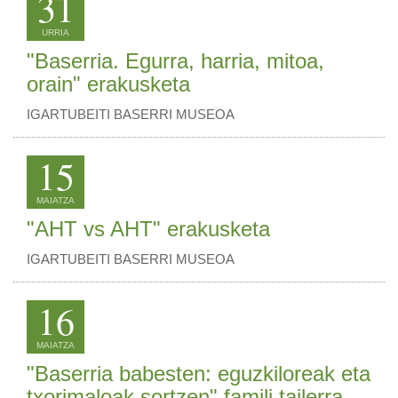
31
URRIA
"Baserria. Egurra, harria, mitoa,
orain" erakusketa
IGARTUBEITI BASERRI MUSEOA
15
MAIATZA
"AHT vs AHT" erakusketa
IGARTUBEITI BASERRI MUSEOA
16
MAIATZA
"Baserria babesten: eguzkiloreak eta
txorimaloak sortzen" famili tailerra