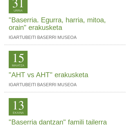
31
URRIA
"Baserria. Egurra, harria, mitoa,
orain" erakusketa
IGARTUBEITI BASERRI MUSEOA
15
MAIATZA
"AHT vs AHT" erakusketa
IGARTUBEITI BASERRI MUSEOA
13
EKAINA
"Baserria dantzan" famili tailerra