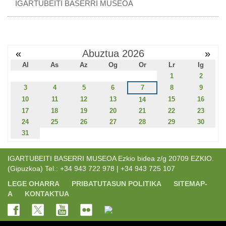
IGARTUBEITI BASERRI MUSEOA
«
Abuztua 2026
»
Al
As
Az
Og
Or
Lr
Ig
1
2
3
4
5
6
7
8
9
10
11
12
13
15
16
14
17
18
19
20
21
22
23
24
25
26
27
28
29
30
31
IGARTUBEITI BASERRI MUSEOA Ezkio bidea z/g 20709 EZKIO.
(Gipuzkoa) Tel.: +34 943 722 978 | +34 943 725 107
LEGE OHARRA
PRIBATUTASUN POLITIKA
SITEMAP-
A
KONTAKTUA