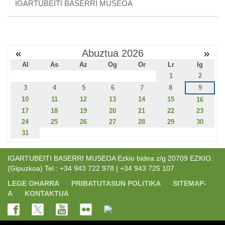
IGARTUBEITI BASERRI MUSEOA
«
Abuztua 2026
»
Al
As
Az
Og
Or
Lr
Ig
1
2
3
4
5
6
7
8
9
10
11
12
13
14
15
16
17
18
19
20
21
22
23
24
25
26
27
28
29
30
31
IGARTUBEITI BASERRI MUSEOA Ezkio bidea z/g 20709 EZKIO.
(Gipuzkoa) Tel.: +34 943 722 978 | +34 943 725 107
LEGE OHARRA
PRIBATUTASUN POLITIKA
SITEMAP-
A
KONTAKTUA