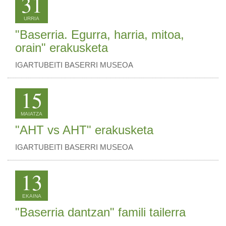
31
URRIA
"Baserria. Egurra, harria, mitoa,
orain" erakusketa
IGARTUBEITI BASERRI MUSEOA
15
MAIATZA
"AHT vs AHT" erakusketa
IGARTUBEITI BASERRI MUSEOA
13
EKAINA
"Baserria dantzan" famili tailerra