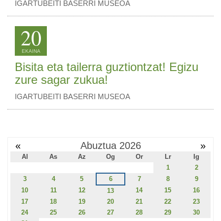
IGARTUBEITI BASERRI MUSEOA
20
EKAINA
Bisita eta tailerra guztiontzat! Egizu
zure sagar zukua!
IGARTUBEITI BASERRI MUSEOA
«
Abuztua 2026
»
Al
As
Az
Og
Or
Lr
Ig
1
2
3
4
5
6
7
8
9
10
11
12
14
15
16
13
17
18
19
20
21
22
23
24
25
26
27
28
29
30