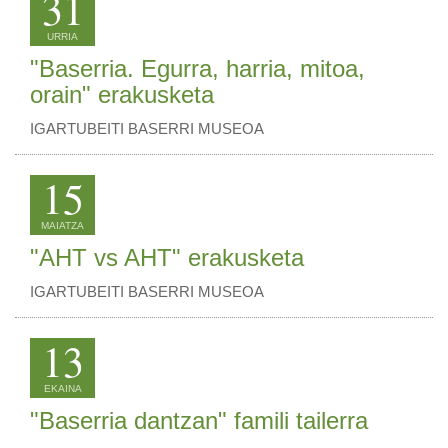
31
URRIA
"Baserria. Egurra, harria, mitoa,
orain" erakusketa
IGARTUBEITI BASERRI MUSEOA
15
MAIATZA
"AHT vs AHT" erakusketa
IGARTUBEITI BASERRI MUSEOA
13
EKAINA
"Baserria dantzan" famili tailerra