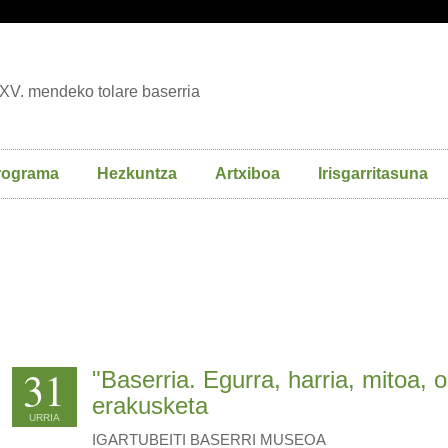
XV. mendeko tolare baserria
rograma
Hezkuntza
Artxiboa
Irisgarritasuna
31
"Baserria. Egurra, harria, mitoa, o
erakusketa
URRIA
IGARTUBEITI BASERRI MUSEOA