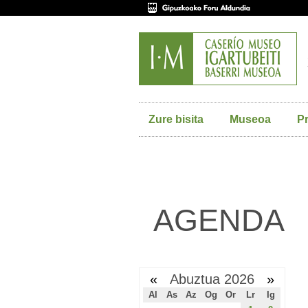
Zure bisita
Museoa
P
AGENDA
«
Abuztua 2026
»
Al
As
Az
Og
Or
Lr
Ig