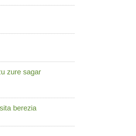
izu zure sagar
sita berezia