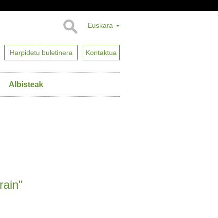
Euskara
Harpidetu buletinera
Kontaktua
Albisteak
rain"