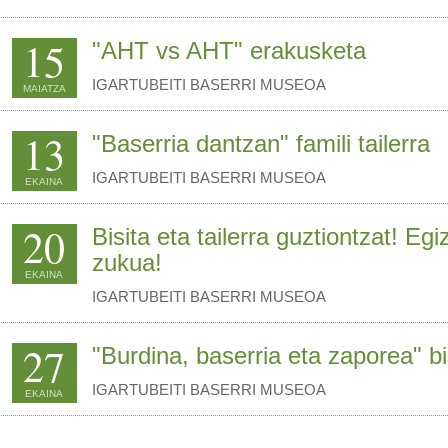
15
"AHT vs AHT" erakusketa
IGARTUBEITI BASERRI MUSEOA
MAIATZA
13
"Baserria dantzan" famili tailerra
IGARTUBEITI BASERRI MUSEOA
EKAINA
20
Bisita eta tailerra guztiontzat! Eg
zukua!
EKAINA
IGARTUBEITI BASERRI MUSEOA
27
"Burdina, baserria eta zaporea" bi
IGARTUBEITI BASERRI MUSEOA
EKAINA