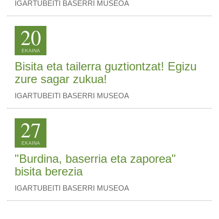
IGARTUBEITI BASERRI MUSEOA
20
EKAINA
Bisita eta tailerra guztiontzat! Egizu
zure sagar zukua!
IGARTUBEITI BASERRI MUSEOA
27
EKAINA
"Burdina, baserria eta zaporea"
bisita berezia
IGARTUBEITI BASERRI MUSEOA