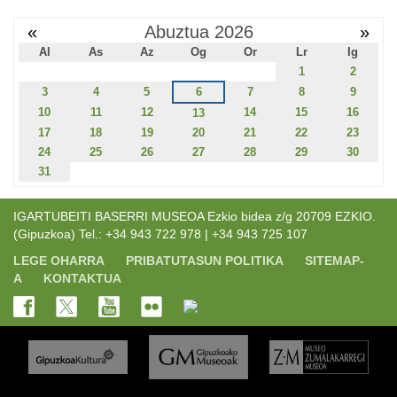
«
Abuztua 2026
»
Al
As
Az
Og
Or
Lr
Ig
1
2
3
4
5
6
7
8
9
10
11
12
14
15
16
13
17
18
19
20
21
22
23
24
25
26
27
28
29
30
31
IGARTUBEITI BASERRI MUSEOA Ezkio bidea z/g 20709 EZKIO.
(Gipuzkoa) Tel.: +34 943 722 978 | +34 943 725 107
LEGE OHARRA
PRIBATUTASUN POLITIKA
SITEMAP-
A
KONTAKTUA