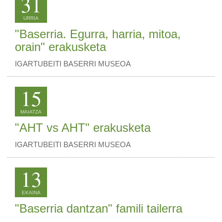
31
URRIA
"Baserria. Egurra, harria, mitoa,
orain" erakusketa
IGARTUBEITI BASERRI MUSEOA
15
MAIATZA
"AHT vs AHT" erakusketa
IGARTUBEITI BASERRI MUSEOA
13
EKAINA
"Baserria dantzan" famili tailerra