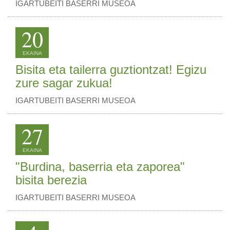
IGARTUBEITI BASERRI MUSEOA
20
EKAINA
Bisita eta tailerra guztiontzat! Egizu
zure sagar zukua!
IGARTUBEITI BASERRI MUSEOA
27
EKAINA
"Burdina, baserria eta zaporea"
bisita berezia
IGARTUBEITI BASERRI MUSEOA