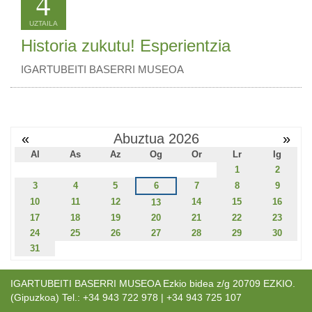
4
UZTAILA
Historia zukutu! Esperientzia
IGARTUBEITI BASERRI MUSEOA
«
Abuztua 2026
»
Al
As
Az
Og
Or
Lr
Ig
1
2
3
4
5
6
7
8
9
10
11
12
14
15
16
13
17
18
19
20
21
22
23
24
25
26
27
28
29
30
31
IGARTUBEITI BASERRI MUSEOA Ezkio bidea z/g 20709 EZKIO.
(Gipuzkoa) Tel.: +34 943 722 978 | +34 943 725 107