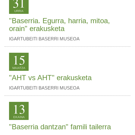
31
URRIA
"Baserria. Egurra, harria, mitoa,
orain" erakusketa
IGARTUBEITI BASERRI MUSEOA
15
MAIATZA
"AHT vs AHT" erakusketa
IGARTUBEITI BASERRI MUSEOA
13
EKAINA
"Baserria dantzan" famili tailerra