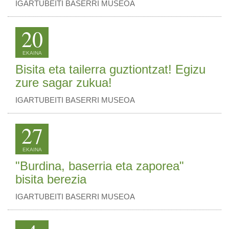
IGARTUBEITI BASERRI MUSEOA
20
EKAINA
Bisita eta tailerra guztiontzat! Egizu
zure sagar zukua!
IGARTUBEITI BASERRI MUSEOA
27
EKAINA
"Burdina, baserria eta zaporea"
bisita berezia
IGARTUBEITI BASERRI MUSEOA