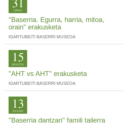
31
URRIA
"Baserria. Egurra, harria, mitoa,
orain" erakusketa
IGARTUBEITI BASERRI MUSEOA
15
MAIATZA
"AHT vs AHT" erakusketa
IGARTUBEITI BASERRI MUSEOA
13
EKAINA
"Baserria dantzan" famili tailerra