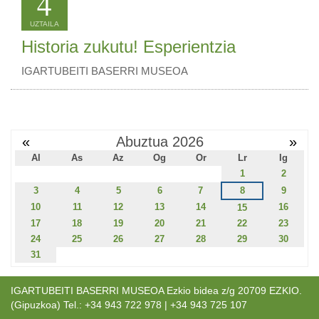
4
UZTAILA
Historia zukutu! Esperientzia
IGARTUBEITI BASERRI MUSEOA
«
Abuztua 2026
»
Al
As
Az
Og
Or
Lr
Ig
1
2
3
4
5
6
7
8
9
10
11
12
13
14
16
15
17
18
19
20
21
22
23
24
25
26
27
28
29
30
31
IGARTUBEITI BASERRI MUSEOA Ezkio bidea z/g 20709 EZKIO.
(Gipuzkoa) Tel.: +34 943 722 978 | +34 943 725 107