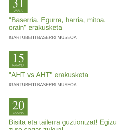
31
URRIA
"Baserria. Egurra, harria, mitoa,
orain" erakusketa
IGARTUBEITI BASERRI MUSEOA
15
MAIATZA
"AHT vs AHT" erakusketa
IGARTUBEITI BASERRI MUSEOA
20
EKAINA
Bisita eta tailerra guztiontzat! Egizu
zure sagar zukua!