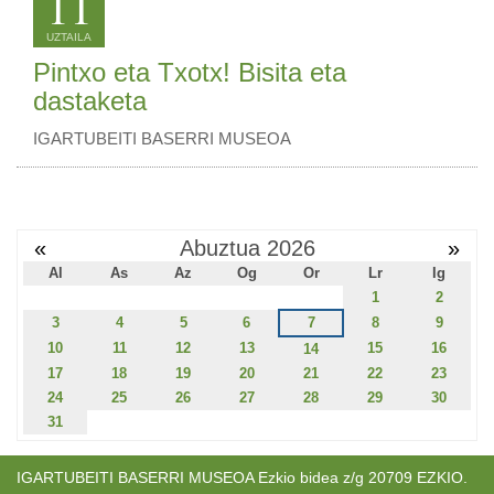
11
UZTAILA
Pintxo eta Txotx! Bisita eta
dastaketa
IGARTUBEITI BASERRI MUSEOA
«
Abuztua 2026
»
Al
As
Az
Og
Or
Lr
Ig
1
2
3
4
5
6
7
8
9
10
11
12
13
15
16
14
17
18
19
20
21
22
23
24
25
26
27
28
29
30
31
IGARTUBEITI BASERRI MUSEOA Ezkio bidea z/g 20709 EZKIO.