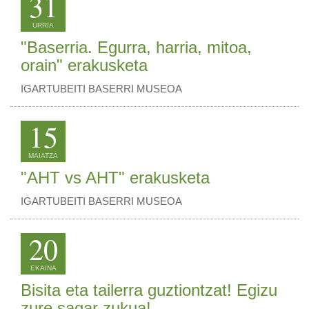
31
URRIA
"Baserria. Egurra, harria, mitoa,
orain" erakusketa
IGARTUBEITI BASERRI MUSEOA
15
MAIATZA
"AHT vs AHT" erakusketa
IGARTUBEITI BASERRI MUSEOA
20
EKAINA
Bisita eta tailerra guztiontzat! Egizu
zure sagar zukua!