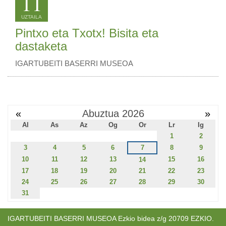
11
UZTAILA
Pintxo eta Txotx! Bisita eta
dastaketa
IGARTUBEITI BASERRI MUSEOA
«
Abuztua 2026
»
Al
As
Az
Og
Or
Lr
Ig
1
2
3
4
5
6
7
8
9
10
11
12
13
15
16
14
17
18
19
20
21
22
23
24
25
26
27
28
29
30
31
IGARTUBEITI BASERRI MUSEOA Ezkio bidea z/g 20709 EZKIO.