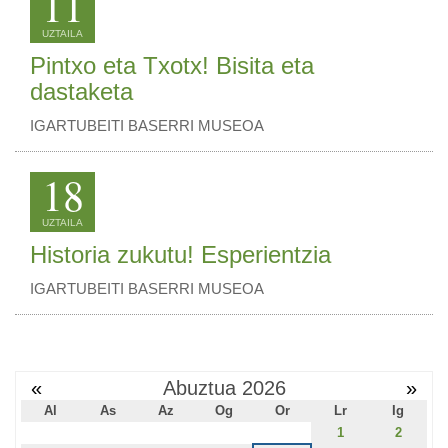
11
UZTAILA
Pintxo eta Txotx! Bisita eta
dastaketa
IGARTUBEITI BASERRI MUSEOA
18
UZTAILA
Historia zukutu! Esperientzia
IGARTUBEITI BASERRI MUSEOA
«
Abuztua 2026
»
Al
As
Az
Og
Or
Lr
Ig
1
2