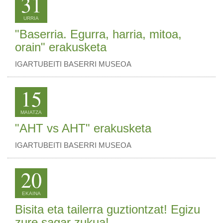
31
URRIA
"Baserria. Egurra, harria, mitoa,
orain" erakusketa
IGARTUBEITI BASERRI MUSEOA
15
MAIATZA
"AHT vs AHT" erakusketa
IGARTUBEITI BASERRI MUSEOA
20
EKAINA
Bisita eta tailerra guztiontzat! Egizu
zure sagar zukua!