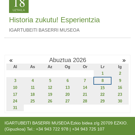
18
UZTAILA
Historia zukutu! Esperientzia
IGARTUBEITI BASERRI MUSEOA
«
Abuztua 2026
»
Al
As
Az
Og
Or
Lr
Ig
1
2
3
4
5
6
7
8
9
10
11
12
13
14
16
15
17
18
19
20
21
22
23
24
25
26
27
28
29
30
31
IGARTUBEITI BASERRI MUSEOA Ezkio bidea z/g 20709 EZKIO.
(Gipuzkoa) Tel.: +34 943 722 978 | +34 943 725 107