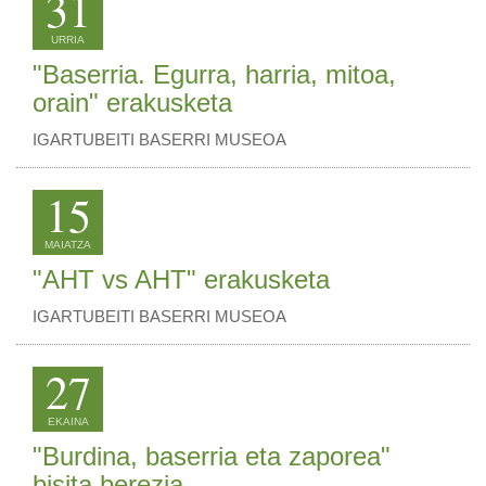
31
URRIA
"Baserria. Egurra, harria, mitoa,
orain" erakusketa
IGARTUBEITI BASERRI MUSEOA
15
MAIATZA
"AHT vs AHT" erakusketa
IGARTUBEITI BASERRI MUSEOA
27
EKAINA
"Burdina, baserria eta zaporea"
bisita berezia