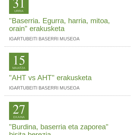
31
URRIA
"Baserria. Egurra, harria, mitoa,
orain" erakusketa
IGARTUBEITI BASERRI MUSEOA
15
MAIATZA
"AHT vs AHT" erakusketa
IGARTUBEITI BASERRI MUSEOA
27
EKAINA
"Burdina, baserria eta zaporea"
bisita berezia