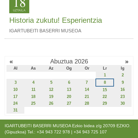
18
UZTAILA
Historia zukutu! Esperientzia
IGARTUBEITI BASERRI MUSEOA
«
Abuztua 2026
»
Al
As
Az
Og
Or
Lr
Ig
1
2
3
4
5
6
7
8
9
10
11
12
13
14
16
15
17
18
19
20
21
22
23
24
25
26
27
28
29
30
31
IGARTUBEITI BASERRI MUSEOA Ezkio bidea z/g 20709 EZKIO.
(Gipuzkoa) Tel.: +34 943 722 978 | +34 943 725 107