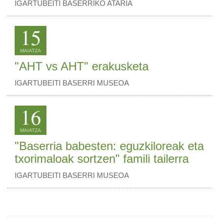
IGARTUBEITI BASERRIKO ATARIA
15
MAIATZA
"AHT vs AHT" erakusketa
IGARTUBEITI BASERRI MUSEOA
16
MAIATZA
"Baserria babesten: eguzkiloreak eta
txorimaloak sortzen" famili tailerra
IGARTUBEITI BASERRI MUSEOA