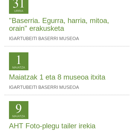
31
URRIA
"Baserria. Egurra, harria, mitoa,
orain" erakusketa
IGARTUBEITI BASERRI MUSEOA
1
MAIATZA
Maiatzak 1 eta 8 museoa itxita
IGARTUBEITI BASERRI MUSEOA
9
MAIATZA
AHT Foto-plegu tailer irekia