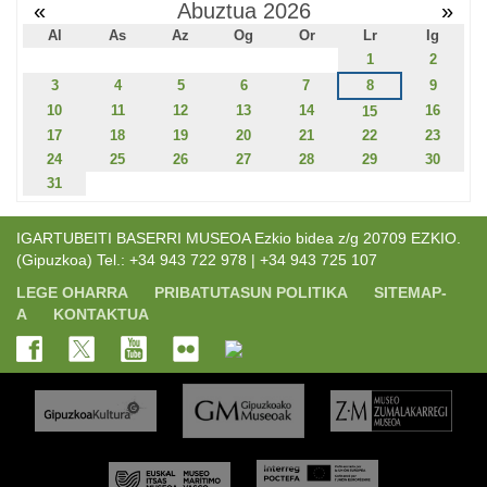
«
Abuztua 2026
»
Al
As
Az
Og
Or
Lr
Ig
1
2
3
4
5
6
7
8
9
10
11
12
13
14
16
15
17
18
19
20
21
22
23
24
25
26
27
28
29
30
31
IGARTUBEITI BASERRI MUSEOA Ezkio bidea z/g 20709 EZKIO.
(Gipuzkoa) Tel.: +34 943 722 978 | +34 943 725 107
LEGE OHARRA
PRIBATUTASUN POLITIKA
SITEMAP-
A
KONTAKTUA