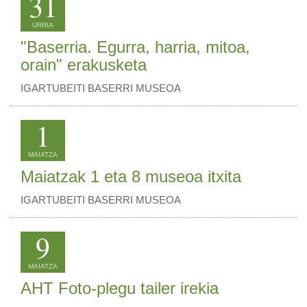
31
URRIA
"Baserria. Egurra, harria, mitoa,
orain" erakusketa
IGARTUBEITI BASERRI MUSEOA
1
MAIATZA
Maiatzak 1 eta 8 museoa itxita
IGARTUBEITI BASERRI MUSEOA
9
MAIATZA
AHT Foto-plegu tailer irekia