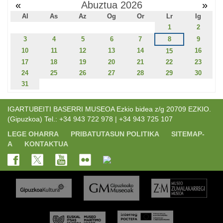
«
Abuztua 2026
»
Al
As
Az
Og
Or
Lr
Ig
1
2
3
4
5
6
7
8
9
10
11
12
13
14
16
15
17
18
19
20
21
22
23
24
25
26
27
28
29
30
31
IGARTUBEITI BASERRI MUSEOA Ezkio bidea z/g 20709 EZKIO.
(Gipuzkoa) Tel.: +34 943 722 978 | +34 943 725 107
LEGE OHARRA
PRIBATUTASUN POLITIKA
SITEMAP-
A
KONTAKTUA