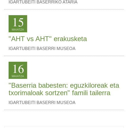
IGARTUBEITI BASERRIKO ATARIA
15
MAIATZA
"AHT vs AHT" erakusketa
IGARTUBEITI BASERRI MUSEOA
16
MAIATZA
"Baserria babesten: eguzkiloreak eta
txorimaloak sortzen" famili tailerra
IGARTUBEITI BASERRI MUSEOA