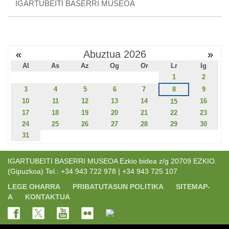
IGARTUBEITI BASERRI MUSEOA
«
Abuztua 2026
»
Al
As
Az
Og
Or
Lr
Ig
1
2
3
4
5
6
7
8
9
10
11
12
13
14
16
15
17
18
19
20
21
22
23
24
25
26
27
28
29
30
31
IGARTUBEITI BASERRI MUSEOA Ezkio bidea z/g 20709 EZKIO.
(Gipuzkoa) Tel.: +34 943 722 978 | +34 943 725 107
LEGE OHARRA
PRIBATUTASUN POLITIKA
SITEMAP-
A
KONTAKTUA