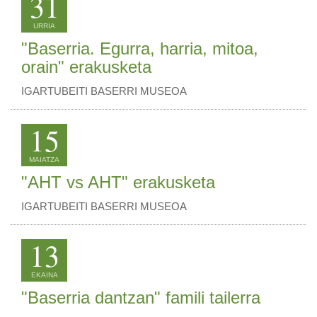
31
URRIA
"Baserria. Egurra, harria, mitoa,
orain" erakusketa
IGARTUBEITI BASERRI MUSEOA
15
MAIATZA
"AHT vs AHT" erakusketa
IGARTUBEITI BASERRI MUSEOA
13
EKAINA
"Baserria dantzan" famili tailerra