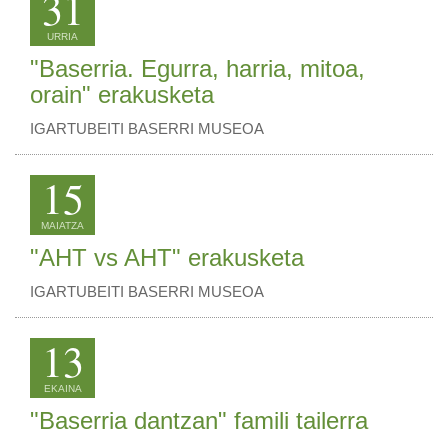
31
URRIA
"Baserria. Egurra, harria, mitoa,
orain" erakusketa
IGARTUBEITI BASERRI MUSEOA
15
MAIATZA
"AHT vs AHT" erakusketa
IGARTUBEITI BASERRI MUSEOA
13
EKAINA
"Baserria dantzan" famili tailerra