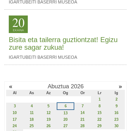
IGARTUBEITI BASERRI MUSEOA
20
EKAINA
Bisita eta tailerra guztiontzat! Egizu
zure sagar zukua!
IGARTUBEITI BASERRI MUSEOA
«
Abuztua 2026
»
Al
As
Az
Og
Or
Lr
Ig
1
2
3
4
5
6
7
8
9
10
11
12
14
15
16
13
17
18
19
20
21
22
23
24
25
26
27
28
29
30