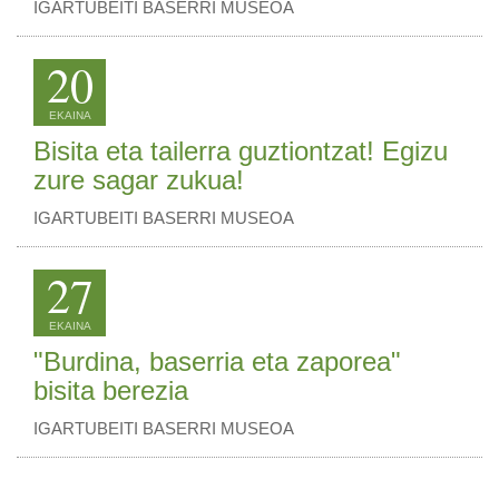
IGARTUBEITI BASERRI MUSEOA
20
EKAINA
Bisita eta tailerra guztiontzat! Egizu
zure sagar zukua!
IGARTUBEITI BASERRI MUSEOA
27
EKAINA
"Burdina, baserria eta zaporea"
bisita berezia
IGARTUBEITI BASERRI MUSEOA