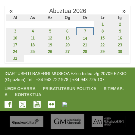
«
Abuztua 2026
»
Al
As
Az
Og
Or
Lr
Ig
1
2
3
4
5
6
7
8
9
10
11
12
13
15
16
14
17
18
19
20
21
22
23
24
25
26
27
28
29
30
31
IGARTUBEITI BASERRI MUSEOA Ezkio bidea z/g 20709 EZKIO.
(Gipuzkoa) Tel.: +34 943 722 978 | +34 943 725 107
LEGE OHARRA
PRIBATUTASUN POLITIKA
SITEMAP-
A
KONTAKTUA