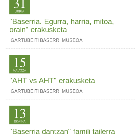
31
URRIA
"Baserria. Egurra, harria, mitoa,
orain" erakusketa
IGARTUBEITI BASERRI MUSEOA
15
MAIATZA
"AHT vs AHT" erakusketa
IGARTUBEITI BASERRI MUSEOA
13
EKAINA
"Baserria dantzan" famili tailerra