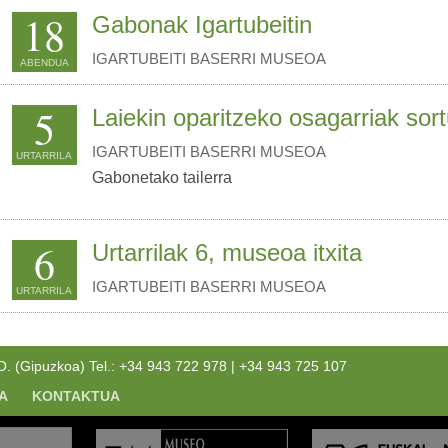
18
Gabonak Igartubeitin
IGARTUBEITI BASERRI MUSEOA
ABENDUA
5
Laiekin oparitzeko osagarriak sor
IGARTUBEITI BASERRI MUSEOA
URTARRILA
Gabonetako tailerra
6
Urtarrilak 6, museoa itxita
IGARTUBEITI BASERRI MUSEOA
URTARRILA
(Gipuzkoa) Tel.: +34 943 722 978 | +34 943 725 107
A
KONTAKTUA