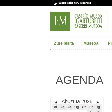
Zure bisita
Museoa
P
AGENDA
«
Abuztua 2026
»
Al
As
Az
Og
Or
Lr
Ig