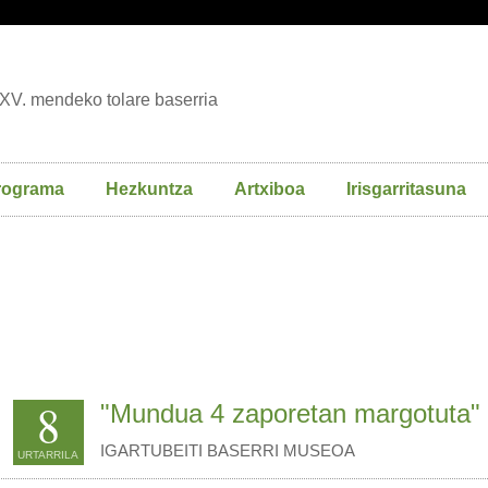
XV. mendeko tolare baserria
rograma
Hezkuntza
Artxiboa
Irisgarritasuna
8
"Mundua 4 zaporetan margotuta"
IGARTUBEITI BASERRI MUSEOA
URTARRILA