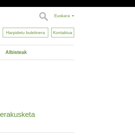
Euskara
Harpidetu buletinera
Kontaktua
Albisteak
 erakusketa