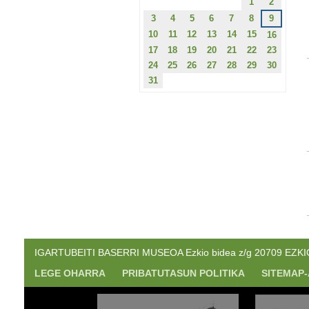
1
2
3
4
5
6
7
8
9
10
11
12
13
14
15
16
17
18
19
20
21
22
23
24
25
26
27
28
29
30
31
IGARTUBEITI BASERRI MUSEOA Ezkio bidea z/g 20709 EZKIO. 
LEGE OHARRA
PRIBATUTASUN POLITIKA
SITEMAP-