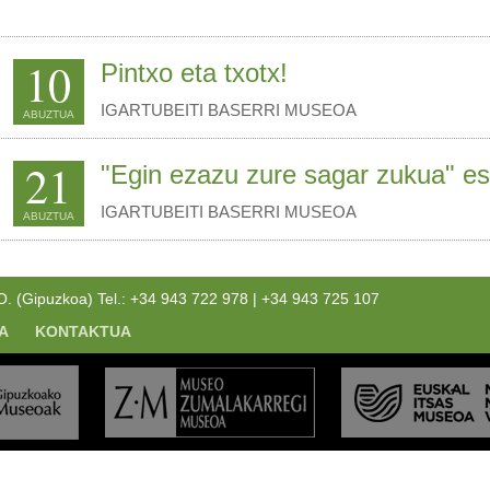
10
Pintxo eta txotx!
IGARTUBEITI BASERRI MUSEOA
ABUZTUA
21
"Egin ezazu zure sagar zukua" es
IGARTUBEITI BASERRI MUSEOA
ABUZTUA
(Gipuzkoa) Tel.: +34 943 722 978 | +34 943 725 107
A
KONTAKTUA