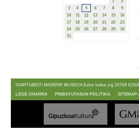
1
2
3
4
5
6
7
8
9
10
11
13
14
15
16
12
17
18
19
20
21
22
23
24
25
26
27
28
29
30
31
IGARTUBEITI BASERRI MUSEOA Ezkio bidea z/g 20709 EZKIO. 
LEGE OHARRA
PRIBATUTASUN POLITIKA
SITEMAP-