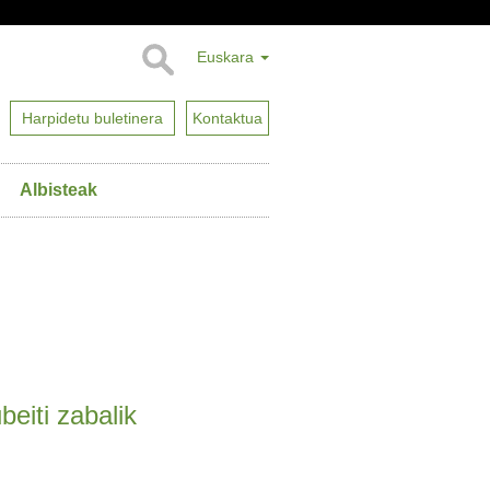
Euskara
Harpidetu buletinera
Kontaktua
Albisteak
eiti zabalik