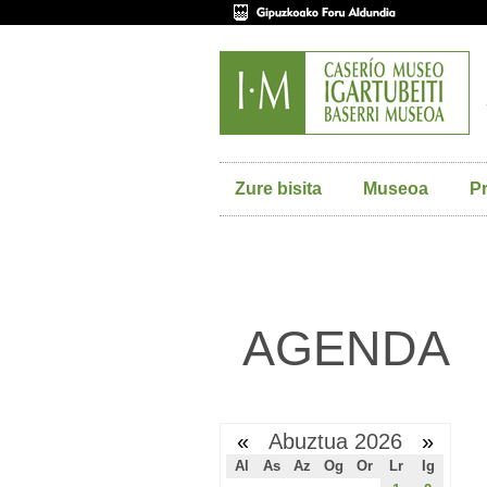
Zure bisita
Museoa
P
AGENDA
«
Abuztua 2026
»
Al
As
Az
Og
Or
Lr
Ig