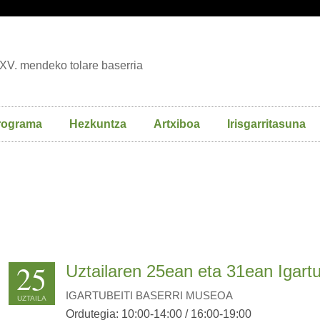
XV. mendeko tolare baserria
rograma
Hezkuntza
Artxiboa
Irisgarritasuna
25
Uztailaren 25ean eta 31ean Igartub
IGARTUBEITI BASERRI MUSEOA
UZTAILA
Ordutegia: 10:00-14:00 / 16:00-19:00