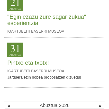
21
ABUZTUA
"Egin ezazu zure sagar zukua"
esperientzia
IGARTUBEITI BASERRI MUSEOA
31
ABUZTUA
Pintxo eta txotx!
IGARTUBEITI BASERRI MUSEOA
Jarduera ezin hobea proposatzen dizuegu!
«
Abuztua 2026
»