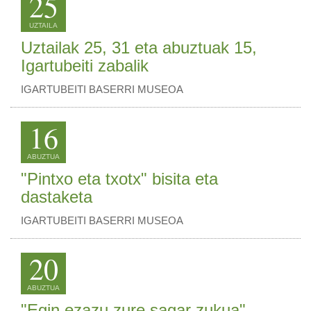
25
UZTAILA
Uztailak 25, 31 eta abuztuak 15,
Igartubeiti zabalik
IGARTUBEITI BASERRI MUSEOA
16
ABUZTUA
"Pintxo eta txotx" bisita eta
dastaketa
IGARTUBEITI BASERRI MUSEOA
20
ABUZTUA
"Egin ezazu zure sagar zukua"