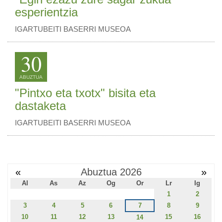
esperientzia
IGARTUBEITI BASERRI MUSEOA
30
ABUZTUA
"Pintxo eta txotx" bisita eta
dastaketa
IGARTUBEITI BASERRI MUSEOA
«
Abuztua 2026
»
Al
As
Az
Og
Or
Lr
Ig
1
2
3
4
5
6
7
8
9
10
11
12
13
15
16
14