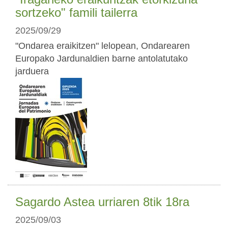
sortzeko" famili tailerra
2025/09/29
"Ondarea eraikitzen" lelopean, Ondarearen
Europako Jardunaldien barne antolatutako
jarduera
Sagardo Astea urriaren 8tik 18ra
2025/09/03