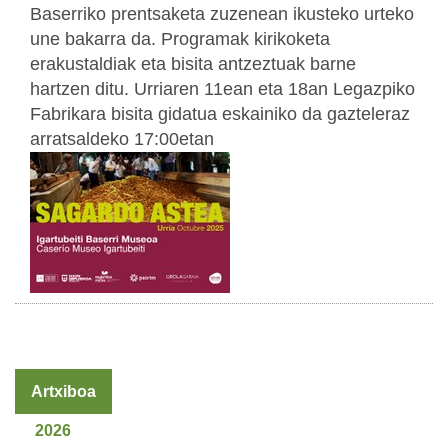
Baserriko prentsaketa zuzenean ikusteko urteko
une bakarra da. Programak kirikoketa
erakustaldiak eta bisita antzeztuak barne
hartzen ditu. Urriaren 11ean eta 18an Legazpiko
Fabrikara bisita gidatua eskainiko da gazteleraz
arratsaldeko 17:00etan
Artxiboa
2026