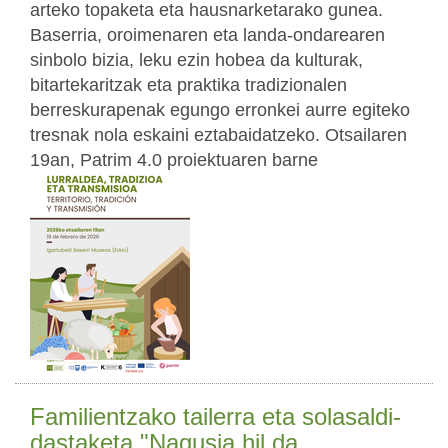
arteko topaketa eta hausnarketarako gunea.
Baserria, oroimenaren eta landa-ondarearen
sinbolo bizia, leku ezin hobea da kulturak,
bitartekaritzak eta praktika tradizionalen
berreskurapenak egungo erronkei aurre egiteko
tresnak nola eskaini eztabaidatzeko. Otsailaren
19an, Patrim 4.0 proiektuaren barne
Familientzako tailerra eta solasaldi-
dastaketa "Nagusia hil da.