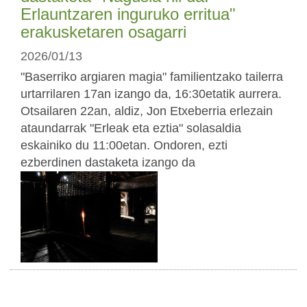
Erlauntzaren inguruko erritua"
erakusketaren osagarri
2026/01/13
"Baserriko argiaren magia" familientzako tailerra
urtarrilaren 17an izango da, 16:30etatik aurrera.
Otsailaren 22an, aldiz, Jon Etxeberria erlezain
ataundarrak "Erleak eta eztia" solasaldia
eskainiko du 11:00etan. Ondoren, ezti
ezberdinen dastaketa izango da