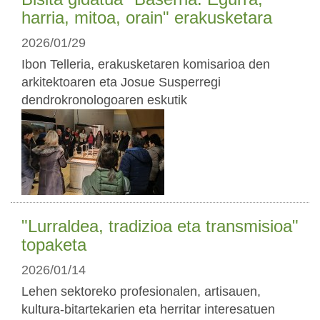
harria, mitoa, orain" erakusketara
2026/01/29
Ibon Telleria, erakusketaren komisarioa den
arkitektoaren eta Josue Susperregi
dendrokronologoaren eskutik
"Lurraldea, tradizioa eta transmisioa"
topaketa
2026/01/14
Lehen sektoreko profesionalen, artisauen,
kultura-bitartekarien eta herritar interesatuen